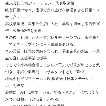
株式会社 日報ステーション 代表取締役
経営日報の赤ペン指導で売り上げを倍増させる日報コン
サルタント。
高校卒業後、零細飲食店に入社。集客を担当し来店数10
倍、客単価2倍を実現。
その後、勤務した大手アパレルチェーンでは、販売員と
して全国トップテンに入る業績をあげる。
その営業・販売の実績を買われ、零細企業の創業、事業
立て直し支援事業に従事。
そこで中小零細企業こそ少しの工夫で成果が出せると気
づき、零細企業専門コンサルタントとして独立、
株式会社ビジフォーム（現 株式会社日報ステーショ
ン）を設立。
著書に『A4 1枚で「いま、やるべきこと」に気づくな
かづか日報』（経済界）がある。
（アマゾン総合ランキング1位獲得）