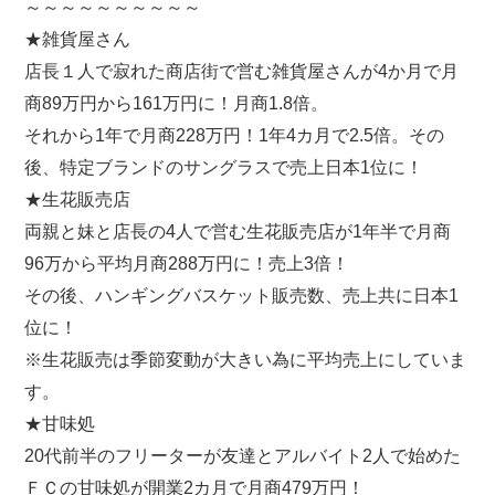
～～～～～～～～～～
★雑貨屋さん
店長１人で寂れた商店街で営む雑貨屋さんが4か月で月
商89万円から161万円に！月商1.8倍。
それから1年で月商228万円！1年4カ月で2.5倍。その
後、特定ブランドのサングラスで売上日本1位に！
★生花販売店
両親と妹と店長の4人で営む生花販売店が1年半で月商
96万から平均月商288万円に！売上3倍！
その後、ハンギングバスケット販売数、売上共に日本1
位に！
※生花販売は季節変動が大きい為に平均売上にしていま
す。
★甘味処
20代前半のフリーターが友達とアルバイト2人で始めた
ＦＣの甘味処が開業2カ月で月商479万円！