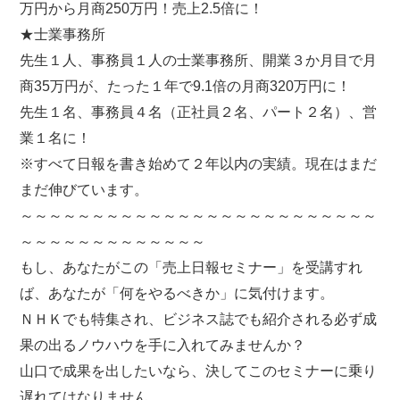
万円から月商250万円！売上2.5倍に！
★士業事務所
先生１人、事務員１人の士業事務所、開業３か月目で月
商35万円が、たった１年で9.1倍の月商320万円に！
先生１名、事務員４名（正社員２名、パート２名）、営
業１名に！
※すべて日報を書き始めて２年以内の実績。現在はまだ
まだ伸びています。
～～～～～～～～～～～～～～～～～～～～～～～～～
～～～～～～～～～～～～～
もし、あなたがこの「売上日報セミナー」を受講すれ
ば、あなたが「何をやるべきか」に気付けます。
ＮＨＫでも特集され、ビジネス誌でも紹介される必ず成
果の出るノウハウを手に入れてみませんか？
山口で成果を出したいなら、決してこのセミナーに乗り
遅れてはなりません。